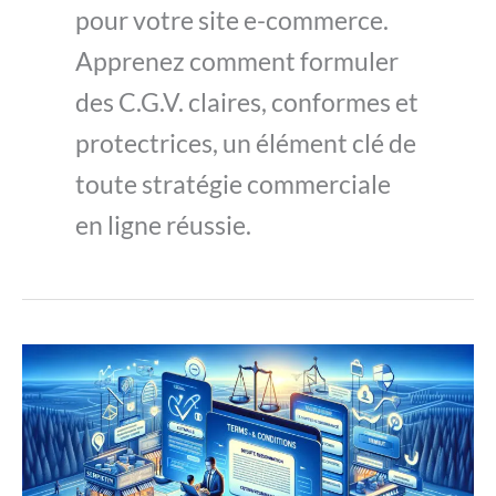
pour votre site e-commerce.
Apprenez comment formuler
des C.G.V. claires, conformes et
protectrices, un élément clé de
toute stratégie commerciale
en ligne réussie.
Comment
les
C.G.V.
d’un
site