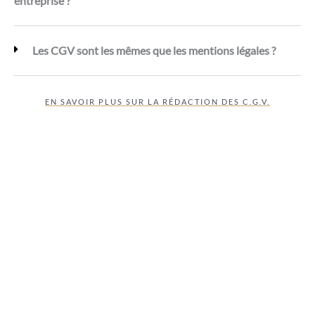
entreprise ?
Les CGV sont les mêmes que les mentions légales ?
EN SAVOIR PLUS SUR LA RÉDACTION DES C.G.V.
FAQ - Dépôts de Copyrights
Quels types de contenus peuvent être protégés par un
dépôt de copyright ?